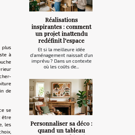
Réalisations
inspirantes : comment
un projet inattendu
redéfinit l’espace
 plus
Et si la meilleure idée
ste à
d’aménagement naissait d’un
imprévu ? Dans un contexte
couche
où les coûts de...
rieur
cher-
oiture
in de
ce se
 être
Personnaliser sa déco :
e, les
quand un tableau
choix,