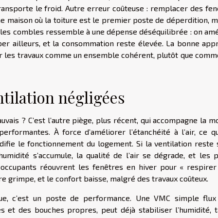
 transporte le froid. Autre erreur coûteuse : remplacer des fe
ne maison où la toiture est le premier poste de déperdition, 
 les combles ressemble à une dépense déséquilibrée : on amé
pper ailleurs, et la consommation reste élevée. La bonne app
iloter les travaux comme un ensemble cohérent, plutôt que com
entilation négligées
mauvais ? C’est l’autre piège, plus récent, qui accompagne la 
erformantes. À force d’améliorer l’étanchéité à l’air, ce qu
ifie le fonctionnement du logement. Si la ventilation reste 
umidité s’accumule, la qualité de l’air se dégrade, et les p
 occupants réouvrent les fenêtres en hiver pour « respirer 
re grimpe, et le confort baisse, malgré des travaux coûteux.
ique, c’est un poste de performance. Une VMC simple flux
s et des bouches propres, peut déjà stabiliser l’humidité, t