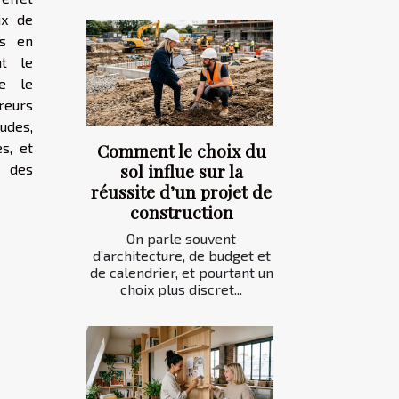
ix de
ls en
nt le
e le
reurs
udes,
s, et
Comment le choix du
sol influe sur la
t des
réussite d’un projet de
construction
On parle souvent
d’architecture, de budget et
de calendrier, et pourtant un
choix plus discret...