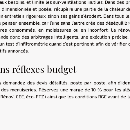
x besoins, et limite les sur-ventilations inutiles. Dans des p
t dimensionnée et posée, récupère une partie de la chaleur de
un entretien rigoureux, sinon ses gains s’érodent. Dans tous le
 se penser ensemble, car l’une sans l’autre crée des déséquilibr
eures consommés, en moisissures ou en inconfort. La rénov
de donc des arbitrages intelligents, une exécution précise, 
n test d’infiltrométrie quand c’est pertinent, afin de vérifier 
ifs annoncés.
ons réflexes budget
is demandez des devis détaillés, poste par poste, afin d’iden
t des menuiseries. Réservez une marge de 10 % pour les aléa
eRénov’, CEE, éco-PTZ) ainsi que les conditions RGE avant de 