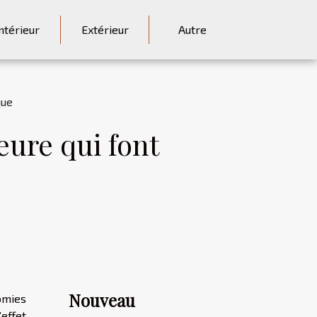
ntérieur
Extérieur
Autre
que
eure qui font
Nouveau
omies
effet