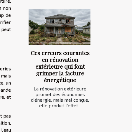
iture,
n non
up de
ifier
 peut
Ces erreurs courantes
en rénovation
extérieure qui font
eries
grimper la facture
 mais
énergétique
ée, un
La rénovation extérieure
bande
promet des économies
re, et
d’énergie, mais mal conçue,
elle produit l’effet...
it pas
ition,
l’eau