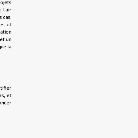
rojets
 l’air
s cas,
es, et
ation
et un
que la
tifier
s, et
lancer