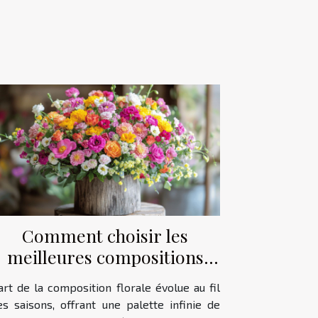
Comment choisir les
meilleures compositions
florales pour chaque saison
'art de la composition florale évolue au fil
?
es saisons, offrant une palette infinie de