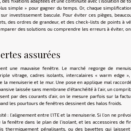
des fixations adaptées et une continuité avec l’isolation de to
plus simple » pour gagner du temps. Or, chaque simplificatio
r sur investissement bascule. Pour éviter ces pièges, beauco
s, des ordres de grandeur, et des check-lists de points à vér
comparer des solutions ou comprendre les erreurs à éviter, on
pertes assurées
ent une mauvaise fenêtre. Le marché regorge de menuis
riple vitrage, cadres isolants, intercalaires « warm edge »,
tre la menuiserie et le mur. Une pose en applique mal raccord
ansive laissée sans membrane d’étanchéité à l’air, un compri
essent par des courants d’air, on le mesure parfois sur la factu
and les pourtours de fenêtres dessinent des halos froids.
é : l’alignement entre l’ITE et la menuiserie. Si l’on ne prévo
 la fenêtre dans le plan de l’isolant, et les accessoires de fin
is thermiquement pénalisants, ou des bavettes qui laissent 