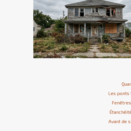
Quan
Les ponts 
Fenêtres
Étanchéité
Avant de s