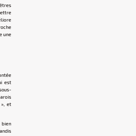
nêtres
mettre
liore
roche
me une
montée
i est
sous-
arois
», et
 bien
andis