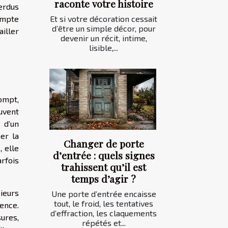
raconte votre histoire
perdus
ompte
Et si votre décoration cessait
d’être un simple décor, pour
iller
devenir un récit, intime,
lisible,...
rompt,
ouvent
 d’un
er la
Changer de porte
, elle
d’entrée : quels signes
arfois
trahissent qu’il est
temps d’agir ?
ieurs
Une porte d’entrée encaisse
tout, le froid, les tentatives
rence.
d’effraction, les claquements
sures,
répétés et...