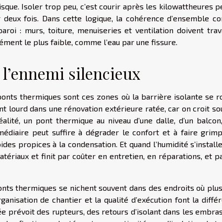
isque. Isoler trop peu, c’est courir après les kilowattheures 
er deux fois. Dans cette logique, la cohérence d’ensemble c
oi : murs, toiture, menuiseries et ventilation doivent trava
ément le plus faible, comme l’eau par une fissure.
 l’ennemi silencieux
s ponts thermiques sont ces zones où la barrière isolante se 
èsent lourd dans une rénovation extérieure ratée, car on croit s
éalité, un pont thermique au niveau d’une dalle, d’un balcon,
médiaire peut suffire à dégrader le confort et à faire grimp
es propices à la condensation. Et quand l’humidité s’installe
matériaux et finit par coûter en entretien, en réparations, et p
onts thermiques se nichent souvent dans des endroits où plus
ganisation de chantier et la qualité d’exécution font la diffé
ée prévoit des rupteurs, des retours d’isolant dans les embra