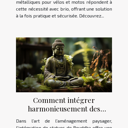
métalliques pour vélos et motos répondent à
cette nécessité avec brio, offrant une solution
à la fois pratique et sécurisée. Découvrez...
Comment intégrer
harmonieusement des
statues de Bouddha dans la
Dans l'art de l'aménagement paysager,
décoration de jardin
l'intégration de statues de Bouddha offre une