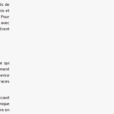
ls de
nis et
 Pour
r avec
érent
le qui
lement
sence
traces
ciant
nique
ure en