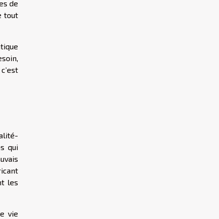
es de
 tout
atique
soin,
 c’est
alité-
s qui
uvais
icant
nt les
e vie