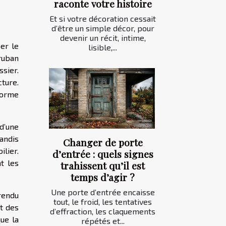
raconte votre histoire
Et si votre décoration cessait
d’être un simple décor, pour
devenir un récit, intime,
er le
lisible,...
 ruban
ssier.
ture.
forme
d’une
tandis
Changer de porte
lier.
d’entrée : quels signes
t les
trahissent qu’il est
temps d’agir ?
Une porte d’entrée encaisse
rendu
tout, le froid, les tentatives
t des
d’effraction, les claquements
ue la
répétés et...