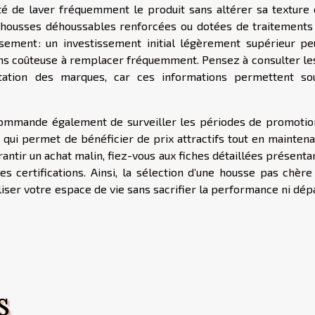
ité de laver fréquemment le produit sans altérer sa texture 
s housses déhoussables renforcées ou dotées de traitements 
ssement : un investissement initial légèrement supérieur pe
ins coûteuse à remplacer fréquemment. Pensez à consulter les
tation des marques, car ces informations permettent so
ommande également de surveiller les périodes de promotio
e qui permet de bénéficier de prix attractifs tout en mainten
rantir un achat malin, fiez-vous aux fiches détaillées présenta
les certifications. Ainsi, la sélection d’une housse pas chèr
liser votre espace de vie sans sacrifier la performance ni dé
S