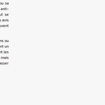
ou sa
anti-
ut se
 avis
uvent
ns ou
ant un
nt les
e mais
passer