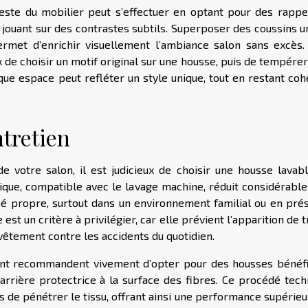
este du mobilier peut s’effectuer en optant pour des rappe
 jouant sur des contrastes subtils. Superposer des coussins u
rmet d’enrichir visuellement l’ambiance salon sans excès.
ux de choisir un motif original sur une housse, puis de tempére
que espace peut refléter un style unique, tout en restant coh
ntretien
 de votre salon, il est judicieux de choisir une housse lavab
ratique, compatible avec le lavage machine, réduit considérab
pé propre, surtout dans un environnement familial ou en pré
st un critère à privilégier, car elle prévient l’apparition de 
vêtement contre les accidents du quotidien.
ent recommandent vivement d’opter pour des housses bénéfi
arrière protectrice à la surface des fibres. Ce procédé tech
s de pénétrer le tissu, offrant ainsi une performance supérie