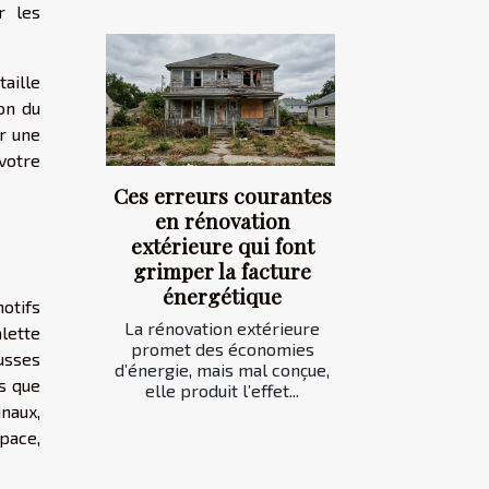
r les
aille
on du
r une
votre
Ces erreurs courantes
en rénovation
extérieure qui font
grimper la facture
énergétique
otifs
La rénovation extérieure
lette
promet des économies
usses
d’énergie, mais mal conçue,
s que
elle produit l’effet...
naux,
space,