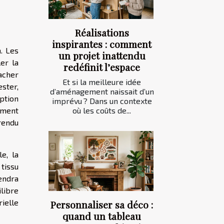
Réalisations
inspirantes : comment
. Les
un projet inattendu
er la
redéfinit l’espace
acher
Et si la meilleure idée
ster,
d’aménagement naissait d’un
option
imprévu ? Dans un contexte
où les coûts de...
dement
rendu
e, la
tissu
endra
libre
rielle
Personnaliser sa déco :
quand un tableau