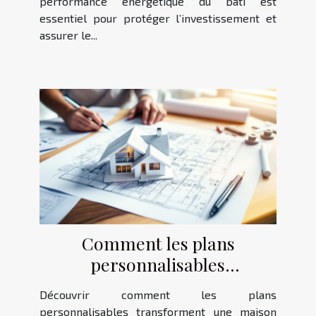
performance énergétique du bâti est
essentiel pour protéger l’investissement et
assurer le...
Comment les plans
personnalisables
transforment-ils votre future
Découvrir comment les plans
maison ?
personnalisables transforment une maison