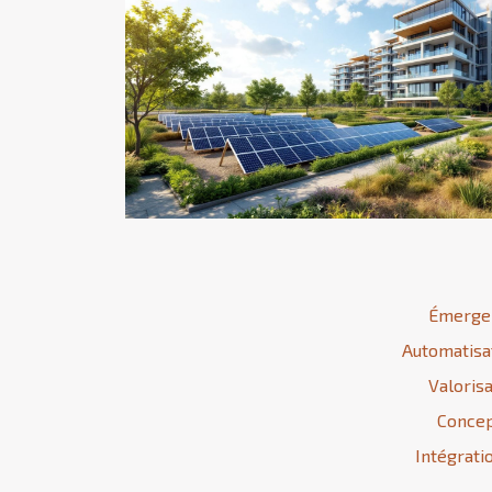
Émergen
Automatisat
Valorisa
Concep
Intégrati