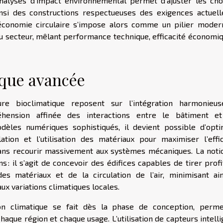
nalyses d’impact environnemental permet d’ajuster les cho
si des constructions respectueuses des exigences actuell
’économie circulaire s’impose alors comme un pilier moder
u secteur, mêlant performance technique, efficacité économiq
ique avancée
ure bioclimatique reposent sur l’intégration harmonieu
hension affinée des interactions entre le bâtiment e
èles numériques sophistiqués, il devient possible d’opti
solation et l’utilisation des matériaux pour maximiser l’effi
 sans recourir massivement aux systèmes mécaniques. La noti
s : il s’agit de concevoir des édifices capables de tirer prof
des matériaux et de la circulation de l’air, minimisant ain
x variations climatiques locales.
ion climatique se fait dès la phase de conception, perme
aque région et chaque usage. L’utilisation de capteurs intell