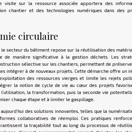
e visite sur la ressource associée apportera des informa
ation chantier et des technologies numériques dans des pr
omie circulaire
 le secteur du bâtiment repose sur la réutilisation des matéri
ue de manière significative à la gestion déchets. Les strat
onstruction sélective sur les chantiers, permettant de préserv
es intégrer à de nouveaux projets. Cette démarche offre un i
’exploitation des ressources vierges et limite les rejets pol
ntégrer la notion de cycle de vie au cœur des projets favoris
’utilisation, la transformation, puis la seconde vie potentiel
iser chaque étape et à limiter le gaspillage.
jourd’hui des solutions innovantes, telles que la numérisati
eformes collaboratives de réemploi. Ces pratiques renforce
antissent la traçabilité tout au long du processus de réutili