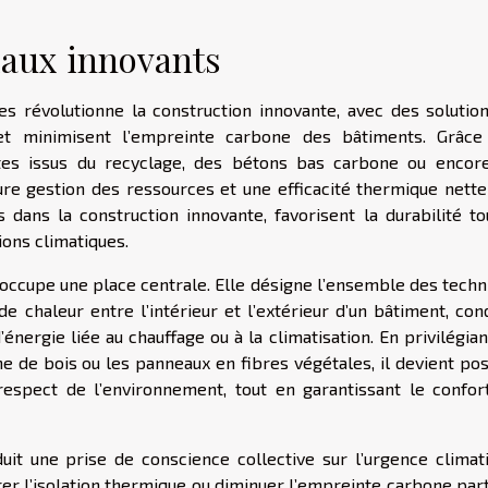
aux innovants
es révolutionne la construction innovante, avec des solution
et minimisent l’empreinte carbone des bâtiments. Grâce
es issus du recyclage, des bétons bas carbone ou encor
ure gestion des ressources et une efficacité thermique nett
 dans la construction innovante, favorisent la durabilité to
ions climatiques.
 occupe une place centrale. Elle désigne l’ensemble des techn
e chaleur entre l’intérieur et l’extérieur d’un bâtiment, con
nergie liée au chauffage ou à la climatisation. En privilégia
ne de bois ou les panneaux en fibres végétales, il devient po
espect de l’environnement, tout en garantissant le confor
uit une prise de conscience collective sur l’urgence climati
r l’isolation thermique ou diminuer l’empreinte carbone part