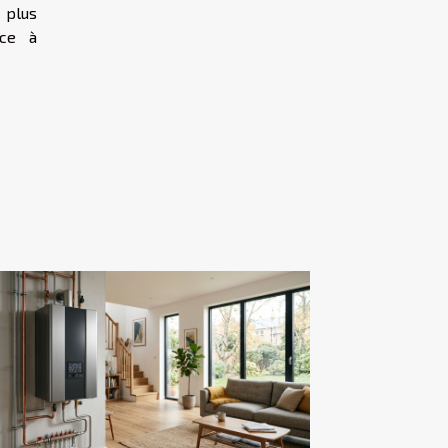
 plus
âce à