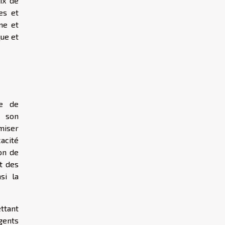
ix de
es et
ne et
ue et
se de
t son
miser
cacité
on de
it des
si la
ttant
igents