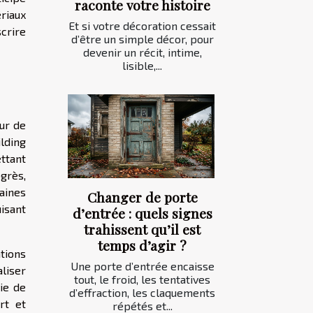
raconte votre histoire
riaux
Et si votre décoration cessait
crire
d’être un simple décor, pour
devenir un récit, intime,
lisible,...
ur de
lding
ettant
ogrès,
aines
Changer de porte
uisant
d’entrée : quels signes
trahissent qu’il est
temps d’agir ?
ations
Une porte d’entrée encaisse
aliser
tout, le froid, les tentatives
vie de
d’effraction, les claquements
rt et
répétés et...