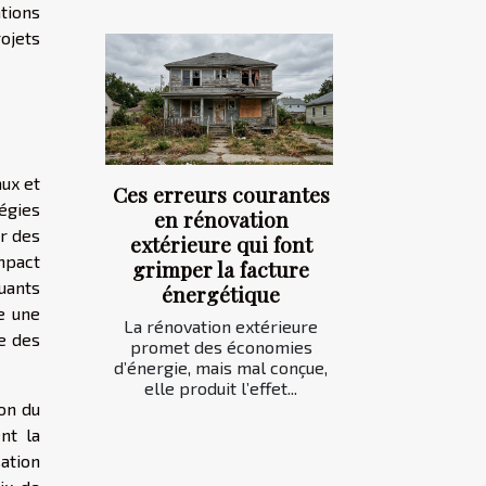
tions
ojets
aux et
Ces erreurs courantes
égies
en rénovation
er des
extérieure qui font
mpact
grimper la facture
luants
énergétique
e une
La rénovation extérieure
le des
promet des économies
d’énergie, mais mal conçue,
elle produit l’effet...
on du
nt la
sation