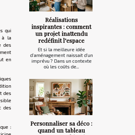
Réalisations
inspirantes : comment
s qui
un projet inattendu
 à la
redéfinit l’espace
e des
Et si la meilleure idée
ement
d’aménagement naissait d’un
ut en
imprévu ? Dans un contexte
où les coûts de...
iques
dition
nt des
ssible
t des
Personnaliser sa déco :
que :
quand un tableau
icipe