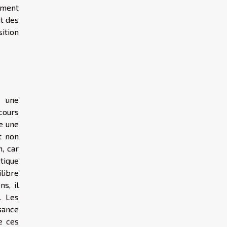
iment
t des
ition
t une
ecours
e une
t non
, car
tique
libre
s, il
. Les
ssance
e ces