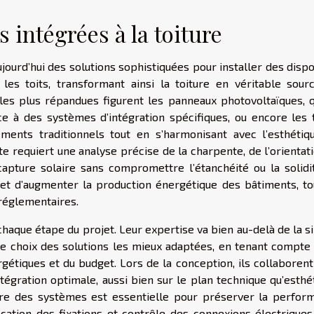
 intégrées à la toiture
ourd’hui des solutions sophistiquées pour installer des dispo
les toits, transformant ainsi la toiture en véritable sour
les plus répandues figurent les panneaux photovoltaïques, q
ce à des systèmes d’intégration spécifiques, ou encore les t
ments traditionnels tout en s’harmonisant avec l’esthétiq
te requiert une analyse précise de la charpente, de l’orientat
a capture solaire sans compromettre l’étanchéité ou la solidi
met d’augmenter la production énergétique des bâtiments, to
réglementaires.
chaque étape du projet. Leur expertise va bien au-delà de la 
r le choix des solutions les mieux adaptées, en tenant compte
gétiques et du budget. Lors de la conception, ils collaborent
tégration optimale, aussi bien sur le plan technique qu’esthé
lière des systèmes est essentielle pour préserver la perfor
ication des fixations et contrôle des connexions électriques