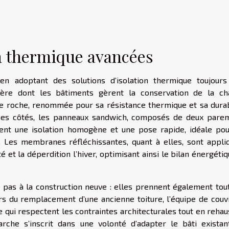
n thermique avancées
en adoptant des solutions d’isolation thermique toujours
ière dont les bâtiments gèrent la conservation de la cha
e de roche, renommée pour sa résistance thermique et sa durab
 ses côtés, les panneaux sandwich, composés de deux pare
frent une isolation homogène et une pose rapide, idéale pou
es. Les membranes réfléchissantes, quant à elles, sont appli
té et la déperdition l’hiver, optimisant ainsi le bilan énergéti
e pas à la construction neuve : elles prennent également tout
rs du remplacement d’une ancienne toiture, l’équipe de couv
 qui respectent les contraintes architecturales tout en rehau
che s’inscrit dans une volonté d’adapter le bâti existan