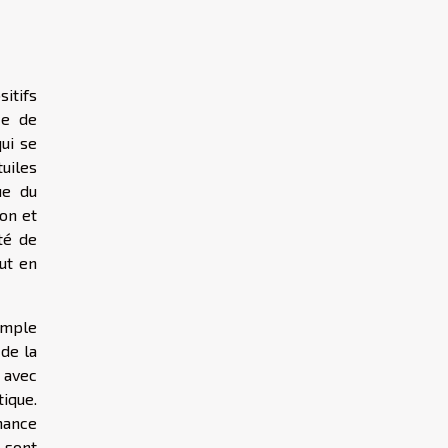
sitifs
ce de
ui se
uiles
ue du
ion et
té de
ut en
simple
 de la
 avec
tique.
mance
 sont