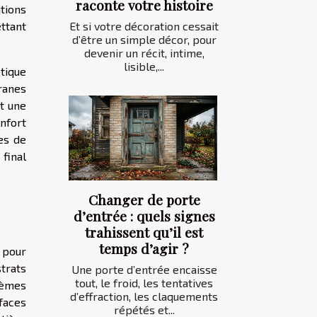
raconte votre histoire
tions
ttant
Et si votre décoration cessait
d’être un simple décor, pour
devenir un récit, intime,
lisible,...
tique
ranes
nt une
nfort
es de
 final
Changer de porte
d’entrée : quels signes
trahissent qu’il est
temps d’agir ?
 pour
strats
Une porte d’entrée encaisse
tout, le froid, les tentatives
tèmes
d’effraction, les claquements
faces
répétés et...