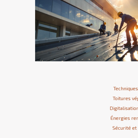
Techniques
Toitures vé
Digitalisatio
Énergies ren
Sécurité et