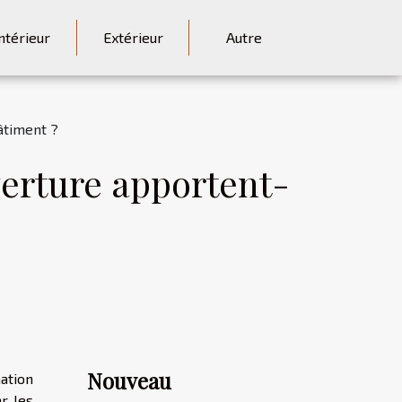
ntérieur
Extérieur
Autre
âtiment ?
verture apportent-
Nouveau
ation
r les