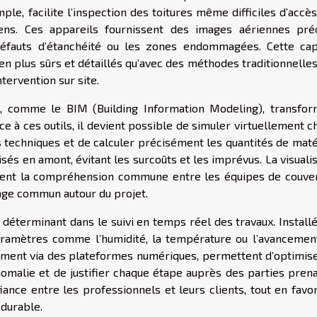
mple, facilite l’inspection des toitures même difficiles d’accès
iens. Ces appareils fournissent des images aériennes préc
éfauts d’étanchéité ou les zones endommagées. Cette cap
en plus sûrs et détaillés qu’avec des méthodes traditionnelles
tervention sur site.
D, comme le BIM (Building Information Modeling), transfor
âce à ces outils, il devient possible de simuler virtuellement 
es techniques et de calculer précisément les quantités de mat
sés en amont, évitant les surcoûts et les imprévus. La visuali
ent la compréhension commune entre les équipes de couver
ngage commun autour du projet.
 déterminant dans le suivi en temps réel des travaux. Install
paramètres comme l’humidité, la température ou l’avancemen
ément via des plateformes numériques, permettent d’optimise
omalie et de justifier chaque étape auprès des parties prena
ance entre les professionnels et leurs clients, tout en favor
durable.