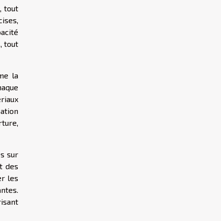
, tout
ises,
acité
, tout
me la
chaque
ériaux
sation
ture,
és sur
t des
r les
ntes.
isant