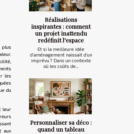
Réalisations
inspirantes : comment
un projet inattendu
redéfinit l’espace
 plus
Et si la meilleure idée
leur.
d’aménagement naissait d’un
imprévu ? Dans un contexte
ilité,
où les coûts de...
ments
r les
quées
que du
 leur
reurs
Personnaliser sa déco :
ssant
quand un tableau
t aux