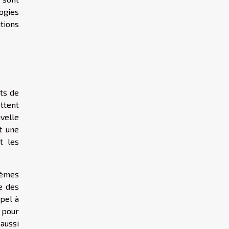
ogies
tions
nts de
ttent
velle
t une
t les
tèmes
e des
pel à
 pour
 aussi