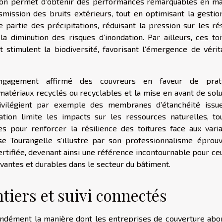
tion permet d’obtenir des performances remarquables en ma
ansmission des bruits extérieurs, tout en optimisant la gesti
 partie des précipitations, réduisant la pression sur les ré
a diminution des risques d’inondation. Par ailleurs, ces toi
 stimulent la biodiversité, favorisant l’émergence de vérit
ngagement affirmé des couvreurs en faveur de prat
matériaux recyclés ou recyclables et la mise en avant de solu
rivilégient par exemple des membranes d’étanchéité issu
tion limite les impacts sur les ressources naturelles, to
les pour renforcer la résilience des toitures face aux varia
se Tourangelle s’illustre par son professionnalisme éprouv
ertifiée, devenant ainsi une référence incontournable pour ce
ovantes et durables dans le secteur du bâtiment.
ntiers et suivi connectés
ndément la manière dont les entreprises de couverture abo