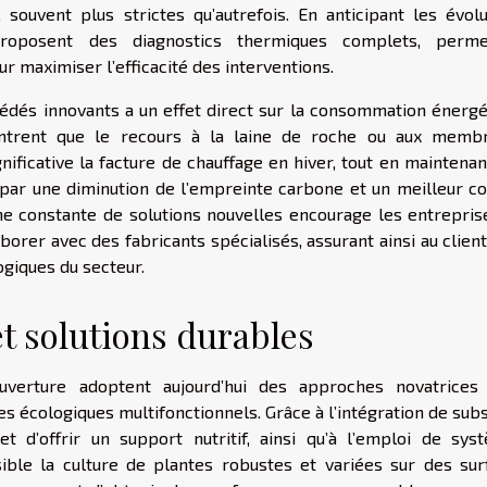
ouvent plus strictes qu’autrefois. En anticipant les évolu
 proposent des diagnostics thermiques complets, perme
our maximiser l’efficacité des interventions.
édés innovants a un effet direct sur la consommation énergé
ntrent que le recours à la laine de roche ou aux memb
nificative la facture de chauffage en hiver, tout en maintena
 par une diminution de l’empreinte carbone et un meilleur co
he constante de solutions nouvelles encourage les entrepris
orer avec des fabricants spécialisés, assurant ainsi au client
giques du secteur.
et solutions durables
uverture adoptent aujourd’hui des approches novatrices
es écologiques multifonctionnels. Grâce à l’intégration de sub
et d’offrir un support nutritif, ainsi qu’à l’emploi de sys
ssible la culture de plantes robustes et variées sur des sur