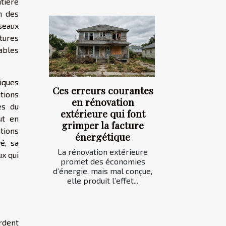
tière
on des
seaux
tures
ables
iques
Ces erreurs courantes
tions
en rénovation
es du
extérieure qui font
ut en
grimper la facture
tions
énergétique
é, sa
La rénovation extérieure
ux qui
promet des économies
d’énergie, mais mal conçue,
elle produit l’effet...
rdent